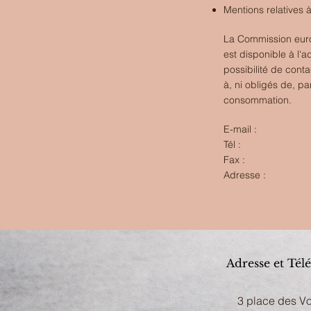
Mentions relatives à 
La Commission europ
est disponible à l'
possibilité de con
à, ni obligés de, p
consommation.
E-mail :
Tél :
Fax :
Adresse :
Adresse et Tél
3 place des V