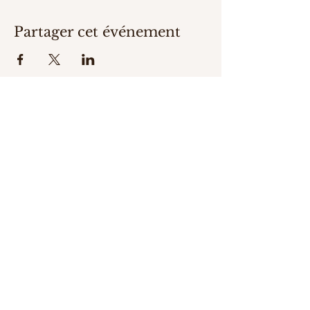
Partager cet événement
Adresse et Téléphone
3 place des Vosges
Séné, France
06 74 55 15 14
Email
contact@espacearcenciel.bzh
Réseaux-Sociaux