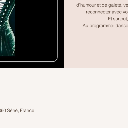
d'humour et de gaieté, v
reconnecter avec votr
Et surtou
Au programme: danse en
u
860 Séné, France