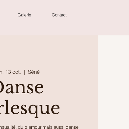
Galerie
Contact
m. 13 oct.
  |  
Séné
Danse
rlesque
nsualité, du glamour mais aussi danse