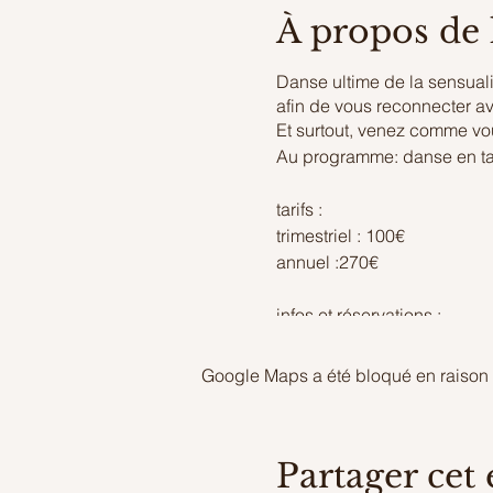
À propos de
Danse ultime de la sensual
afin de vous reconnecter ave
Et surtout, venez comme vo
Au programme: danse en talo
tarifs :
trimestriel : 100€
annuel :270€
infos et réservations :
boudika_dance@yahoo.co
06.12.43.11.51
Google Maps a été bloqué en raison 
Partager cet